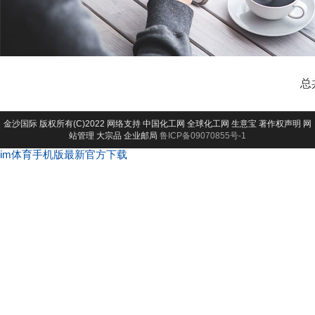
总
金沙国际
版权所有(C)2022 网络支持
中国化工网
全球化工网
生意宝
著作权声明
网
站管理
大宗品
企业邮局
鲁ICP备09070855号-1
im体育手机版最新官方下载