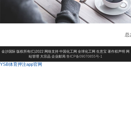
总
金沙国际
版权所有(C)2022 网络支持
中国化工网
全球化工网
生意宝
著作权声明
网
站管理
大宗品
企业邮局
鲁ICP备09070855号-1
YSB体育押注app官网