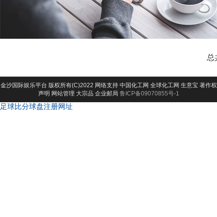
总
金沙国际娱乐平台
版权所有(C)2022 网络支持
中国化工网
全球化工网
生意宝
著作权
声明
网站管理
大宗品
企业邮局
鲁ICP备09070855号-1
足球比分球盘注册网址