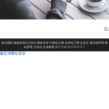
总
金沙国际
版权所有(C)2022 网络支持
中国化工网
全球化工网
生意宝
著作权声明
网
站管理
大宗品
企业邮局
鲁ICP备09070855号-1
赌足球网址登录