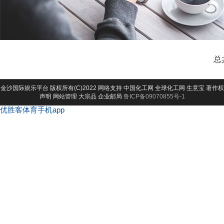
总
金沙国际娱乐平台
版权所有(C)2022 网络支持
中国化工网
全球化工网
生意宝
著作权
声明
网站管理
大宗品
企业邮局
鲁ICP备09070855号-1
优胜客体育手机app