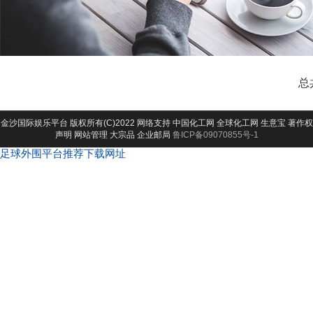
总
金沙国际娱乐平台
版权所有(C)2022 网络支持
中国化工网
全球化工网
生意宝
著作权
声明
网站管理
大宗品
企业邮局
鲁ICP备09070855号-1
足球外围平台推荐下载网址