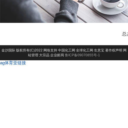
总
金沙国际
版权所有(C)2022 网络支持
中国化工网
全球化工网
生意宝
著作权声明
网
站管理
大宗品
企业邮局
鲁ICP备09070855号-1
ag体育亚链接