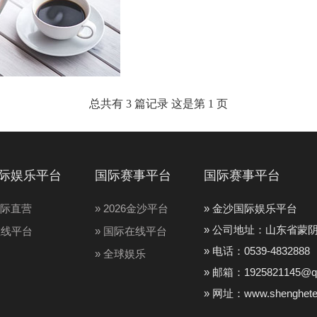
总共有 3 篇记录 这是第 1 页
际娱乐平台
国际赛事平台
国际赛事平台
国际直营
» 2026金沙平台
» 金沙国际娱乐平台
» 公司地址：山东省蒙
A在线平台
» 国际在线平台
» 电话：0539-4832888
» 全球娱乐
» 邮箱：1925821145@q
» 网址：www.shenghete