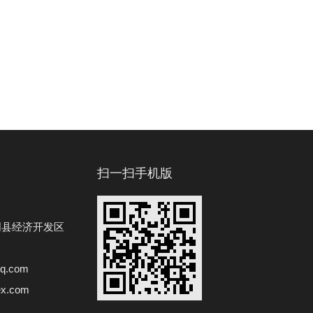
扫一扫手机版
阴县经济开发区
q.com
x.com