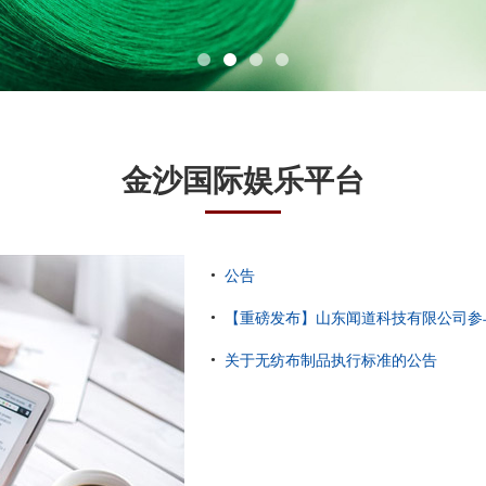
金沙国际娱乐平台
•
公告
•
【重磅发布】山东闻道科技有限公司参
•
关于无纺布制品执行标准的公告