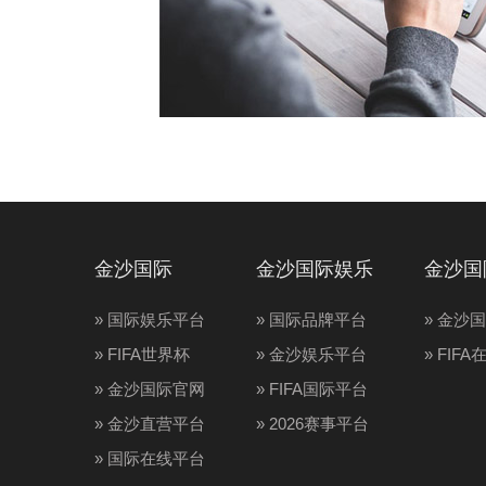
金沙国际
金沙国际娱乐
金沙国
» 国际娱乐平台
» 国际品牌平台
» 金沙
» FIFA世界杯
» 金沙娱乐平台
» FIF
» 金沙国际官网
» FIFA国际平台
» 金沙直营平台
» 2026赛事平台
» 国际在线平台