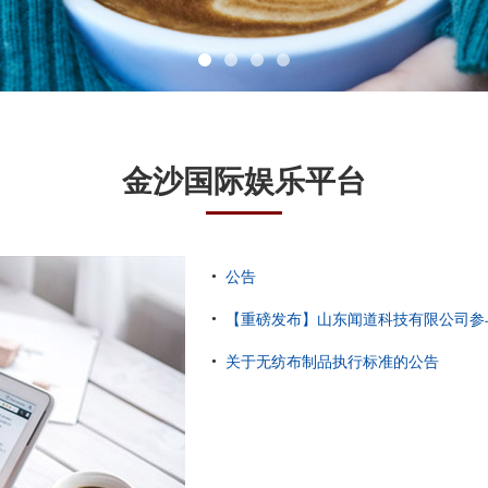
金沙国际娱乐平台
•
公告
•
【重磅发布】山东闻道科技有限公司参
•
关于无纺布制品执行标准的公告