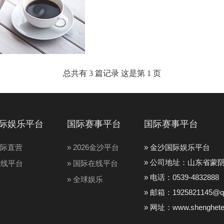
总共有 3 篇记录 这是第 1 页
际娱乐平台
国际赛事平台
国际赛事平台
国际直营
» 2026金沙平台
» 金沙国际娱乐平台
» 公司地址：山东省蒙
A在线平台
» 国际在线平台
» 电话：0539-4832888
» 全球娱乐
» 邮箱：1925821145@q
» 网址：www.shenghete