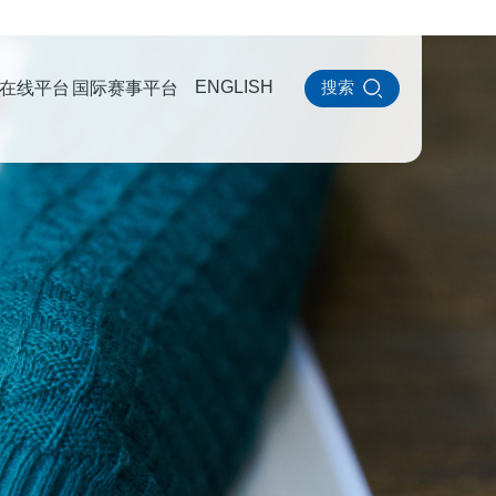
ENGLISH
搜索
在线平台
国际赛事平台