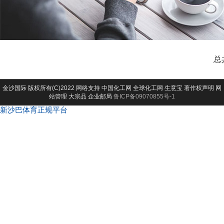
总
金沙国际
版权所有(C)2022 网络支持
中国化工网
全球化工网
生意宝
著作权声明
网
站管理
大宗品
企业邮局
鲁ICP备09070855号-1
新沙巴体育正规平台