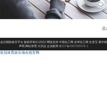
总
金沙国际娱乐平台
版权所有(C)2022 网络支持
中国化工网
全球化工网
生意宝
著作权
声明
网站管理
大宗品
企业邮局
鲁ICP备09070855号-1
皇冠体育娱乐场在线官网