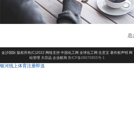
总
金沙国际
版权所有(C)2022 网络支持
中国化工网
全球化工网
生意宝
著作权声明
网
站管理
大宗品
企业邮局
鲁ICP备09070855号-1
银河线上体育注册即送