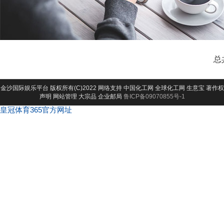
总
金沙国际娱乐平台
版权所有(C)2022 网络支持
中国化工网
全球化工网
生意宝
著作权
声明
网站管理
大宗品
企业邮局
鲁ICP备09070855号-1
皇冠体育365官方网址