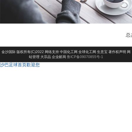
总
金沙国际
版权所有(C)2022 网络支持
中国化工网
全球化工网
生意宝
著作权声明
网
站管理
大宗品
企业邮局
鲁ICP备09070855号-1
沙巴足球首页歡迎您