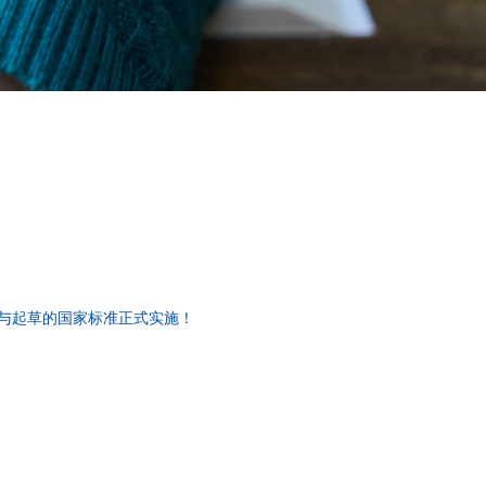
与起草的国家标准正式实施！