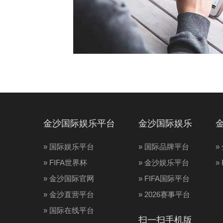
金沙国际娱乐平台
金沙国际娱乐
» 国际娱乐平台
» 国际品牌平台
»
» FIFA世界杯
» 金沙娱乐平台
»
» 金沙国际官网
» FIFA国际平台
» 金沙直营平台
» 2026赛事平台
» 国际在线平台
扫一扫手机版