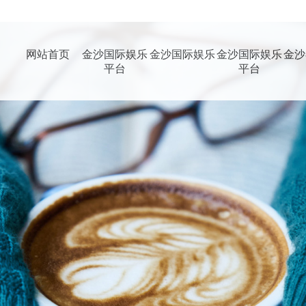
网站首页
金沙国际娱乐
金沙国际娱乐
金沙国际娱乐
金沙
平台
平台