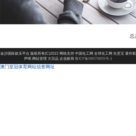
总
金沙国际娱乐平台
版权所有(C)2022 网络支持
中国化工网
全球化工网
生意宝
著作权
声明
网站管理
大宗品
企业邮局
鲁ICP备09070855号-1
澳门皇冠体育网站信誉网址