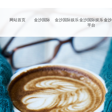
网站首页
金沙国际
金沙国际娱乐
金沙国际娱乐
金沙
平台