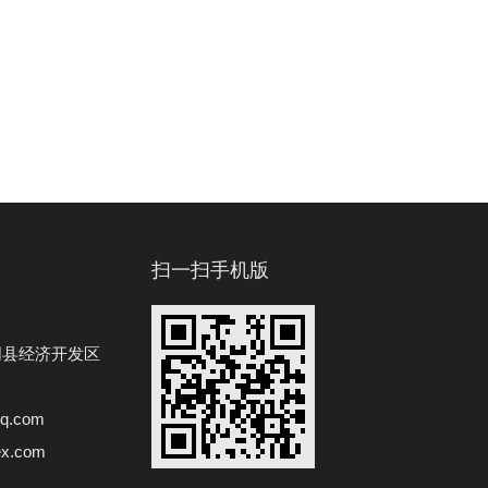
扫一扫手机版
阴县经济开发区
q.com
x.com