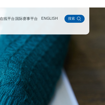
ENGLISH
搜索
在线平台
国际赛事平台