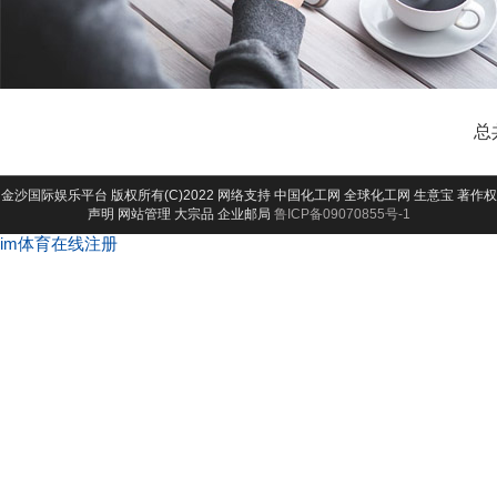
总
金沙国际娱乐平台
版权所有(C)2022 网络支持
中国化工网
全球化工网
生意宝
著作权
声明
网站管理
大宗品
企业邮局
鲁ICP备09070855号-1
im体育在线注册