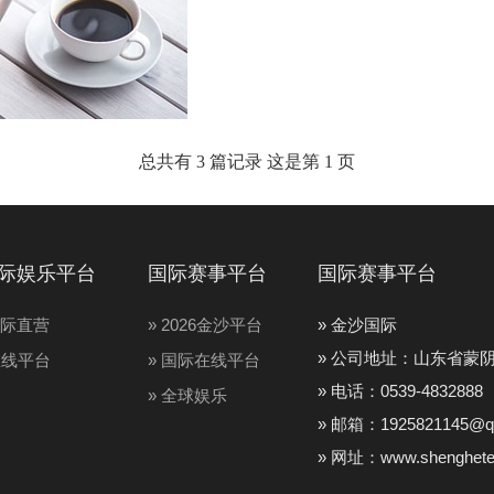
总共有 3 篇记录 这是第 1 页
际娱乐平台
国际赛事平台
国际赛事平台
国际直营
» 2026金沙平台
» 金沙国际
» 公司地址：山东省蒙
A在线平台
» 国际在线平台
» 电话：0539-4832888
» 全球娱乐
» 邮箱：1925821145@q
» 网址：www.shenghete