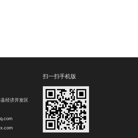
扫一扫手机版
阴县经济开发区
q.com
x.com