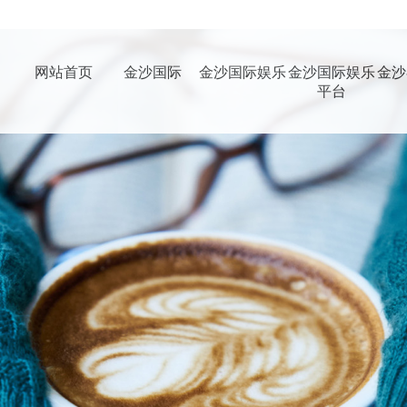
网站首页
金沙国际
金沙国际娱乐
金沙国际娱乐
金沙
平台