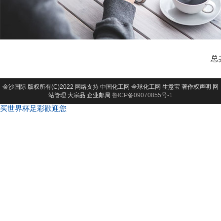
总
金沙国际
版权所有(C)2022 网络支持
中国化工网
全球化工网
生意宝
著作权声明
网
站管理
大宗品
企业邮局
鲁ICP备09070855号-1
买世界杯足彩歡迎您