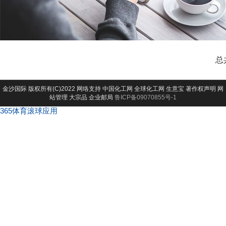
总
金沙国际
版权所有(C)2022 网络支持
中国化工网
全球化工网
生意宝
著作权声明
网
站管理
大宗品
企业邮局
鲁ICP备09070855号-1
365体育滚球应用