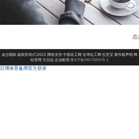
总
金沙国际
版权所有(C)2022 网络支持
中国化工网
全球化工网
生意宝
著作权声明
网
站管理
大宗品
企业邮局
鲁ICP备09070855号-1
日博体育备用官方登录