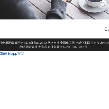
总
金沙国际娱乐平台
版权所有(C)2022 网络支持
中国化工网
全球化工网
生意宝
著作权
声明
网站管理
大宗品
企业邮局
鲁ICP备09070855号-1
35体育app官网