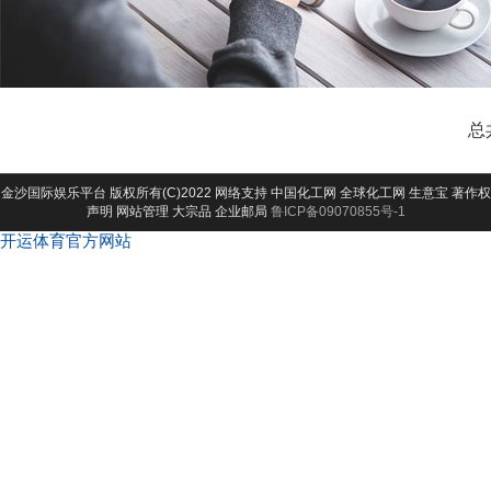
总
金沙国际娱乐平台
版权所有(C)2022 网络支持
中国化工网
全球化工网
生意宝
著作权
声明
网站管理
大宗品
企业邮局
鲁ICP备09070855号-1
开运体育官方网站