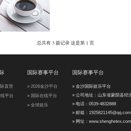
总共有 3 篇记录 这是第 1 页
际
国际赛事平台
国际赛事平台
国际直营
» 2026金沙平台
» 金沙国际娱乐平台
» 公司地址：山东省蒙阴县经
A在线平台
» 国际在线平台
» 电话：0539-4832888
» 全球娱乐
» 邮箱：1925821145@qq.co
» 网址：www.shenghetex.co