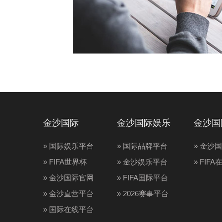
金沙国际
金沙国际娱乐
金沙国
» 国际娱乐平台
» 国际品牌平台
» 金沙
» FIFA世界杯
» 金沙娱乐平台
» FIF
» 金沙国际官网
» FIFA国际平台
» 金沙直营平台
» 2026赛事平台
» 国际在线平台