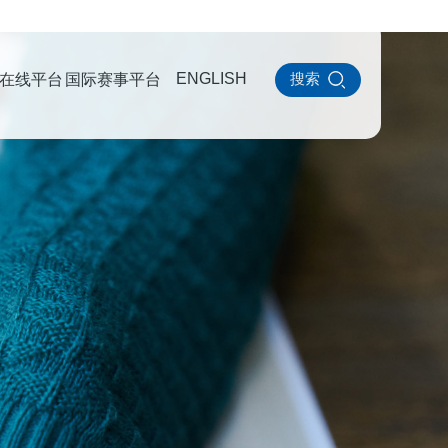
ENGLISH
搜索
在线平台
国际赛事平台