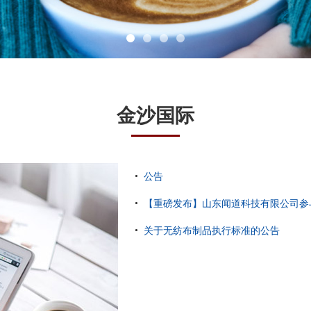
金沙国际
•
公告
•
【重磅发布】山东闻道科技有限公司参
•
关于无纺布制品执行标准的公告