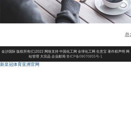
总
金沙国际
版权所有(C)2022 网络支持
中国化工网
全球化工网
生意宝
著作权声明
网
站管理
大宗品
企业邮局
鲁ICP备09070855号-1
新皇冠体育亚洲官网