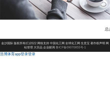
总
金沙国际
版权所有(C)2022 网络支持
中国化工网
全球化工网
生意宝
著作权声明
网
站管理
大宗品
企业邮局
鲁ICP备09070855号-1
浩博体育app登录登录