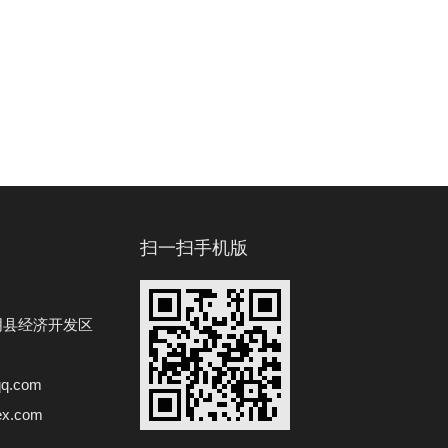
扫一扫手机版
阴县经济开发区
q.com
x.com