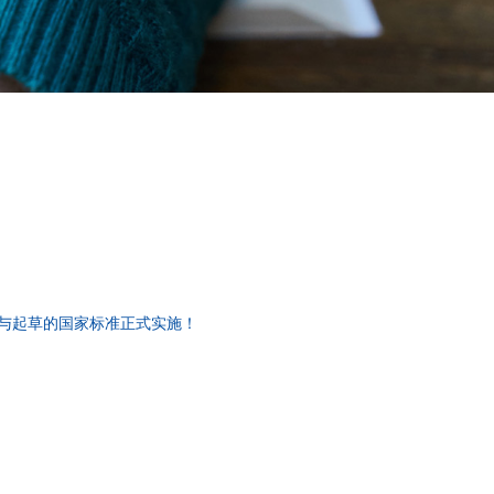
与起草的国家标准正式实施！