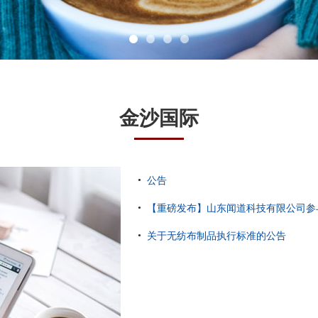
金沙国际
•
公告
•
【重磅发布】山东闻道科技有限公司参
•
关于无纺布制品执行标准的公告