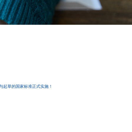
与起草的国家标准正式实施！