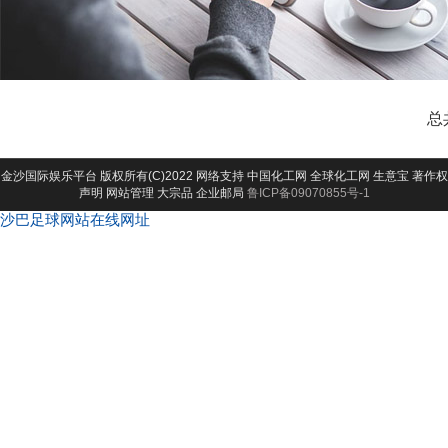
总
金沙国际娱乐平台
版权所有(C)2022 网络支持
中国化工网
全球化工网
生意宝
著作权
声明
网站管理
大宗品
企业邮局
鲁ICP备09070855号-1
沙巴足球网站在线网址