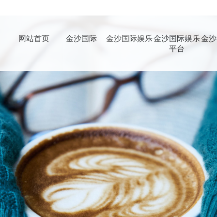
网站首页
金沙国际
金沙国际娱乐
金沙国际娱乐
金沙
平台