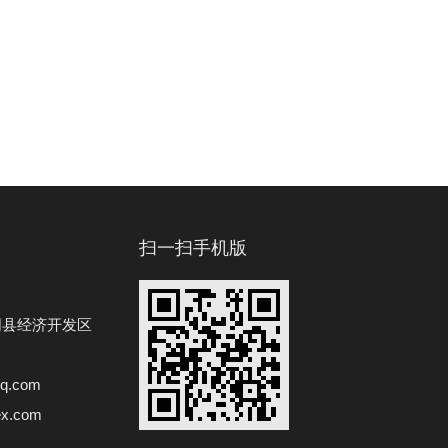
扫一扫手机版
阴县经济开发区
q.com
x.com