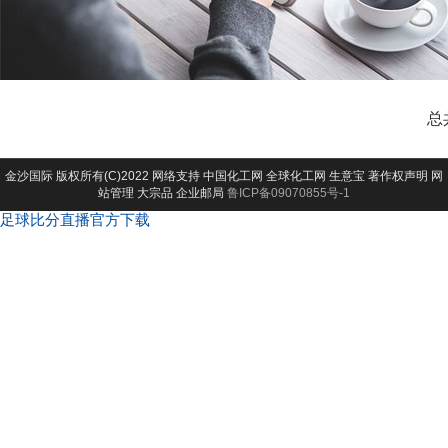
总
金沙国际
版权所有(C)2022 网络支持
中国化工网
全球化工网
生意宝
著作权声明
网
站管理
大宗品
企业邮局
鲁ICP备09070855号-1
足球比分直播官方下载