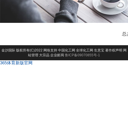
总
金沙国际
版权所有(C)2022 网络支持
中国化工网
全球化工网
生意宝
著作权声明
网
站管理
大宗品
企业邮局
鲁ICP备09070855号-1
365体育新版官网