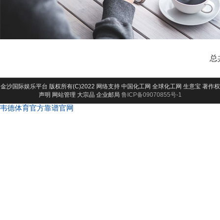
总
金沙国际娱乐平台
版权所有(C)2022 网络支持
中国化工网
全球化工网
生意宝
著作权
声明
网站管理
大宗品
企业邮局
鲁ICP备09070855号-1
韦德体育官方靠谱官网