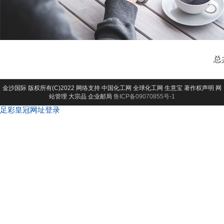
总
金沙国际
版权所有(C)2022 网络支持
中国化工网
全球化工网
生意宝
著作权声明
网
站管理
大宗品
企业邮局
鲁ICP备09070855号-1
足彩皇冠网址登录