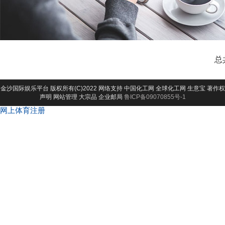
总
金沙国际娱乐平台
版权所有(C)2022 网络支持
中国化工网
全球化工网
生意宝
著作权
声明
网站管理
大宗品
企业邮局
鲁ICP备09070855号-1
网上体育注册