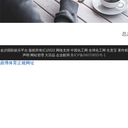
总
金沙国际娱乐平台
版权所有(C)2022 网络支持
中国化工网
全球化工网
生意宝
著作权
声明
网站管理
大宗品
企业邮局
鲁ICP备09070855号-1
鼎博体育正规网址