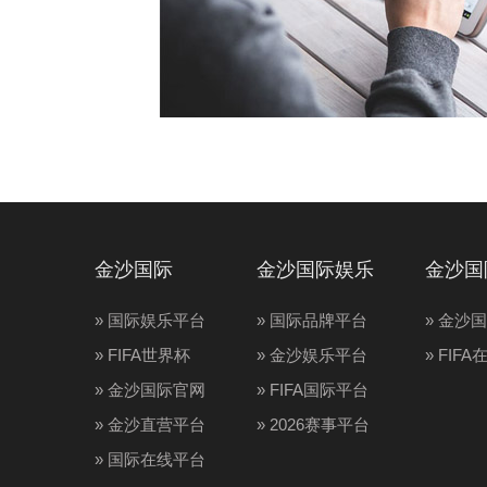
金沙国际
金沙国际娱乐
金沙国
» 国际娱乐平台
» 国际品牌平台
» 金沙
» FIFA世界杯
» 金沙娱乐平台
» FIF
» 金沙国际官网
» FIFA国际平台
» 金沙直营平台
» 2026赛事平台
» 国际在线平台