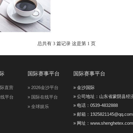
总共有 3 篇记录 这是第 1 页
际
国际赛事平台
国际赛事平台
国际直营
» 2026金沙平台
» 金沙国际
» 公司地址：山东省蒙阴县经
A在线平台
» 国际在线平台
» 电话：0539-4832888
» 全球娱乐
» 邮箱：1925821145@qq.co
» 网址：www.shenghetex.co