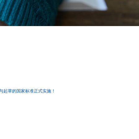
与起草的国家标准正式实施！