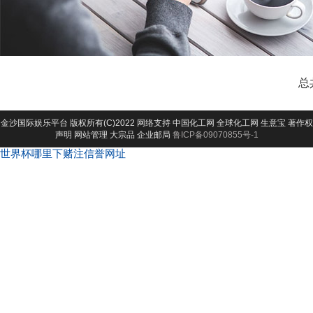
总
金沙国际娱乐平台
版权所有(C)2022 网络支持
中国化工网
全球化工网
生意宝
著作权
声明
网站管理
大宗品
企业邮局
鲁ICP备09070855号-1
世界杯哪里下赌注信誉网址