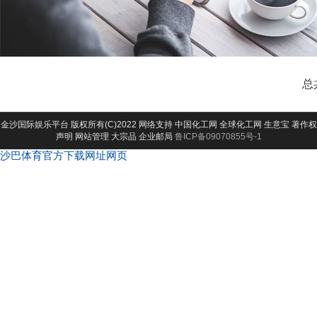
总
金沙国际娱乐平台
版权所有(C)2022 网络支持
中国化工网
全球化工网
生意宝
著作权
声明
网站管理
大宗品
企业邮局
鲁ICP备09070855号-1
沙巴体育官方下载网址网页