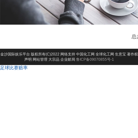
总
金沙国际娱乐平台
版权所有(C)2022 网络支持
中国化工网
全球化工网
生意宝
著作权
声明
网站管理
大宗品
企业邮局
鲁ICP备09070855号-1
足球比赛赔率