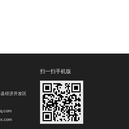
扫一扫手机版
阴县经济开发区
q.com
x.com