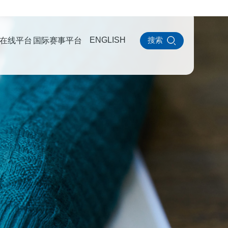
ENGLISH
搜索
在线平台
国际赛事平台