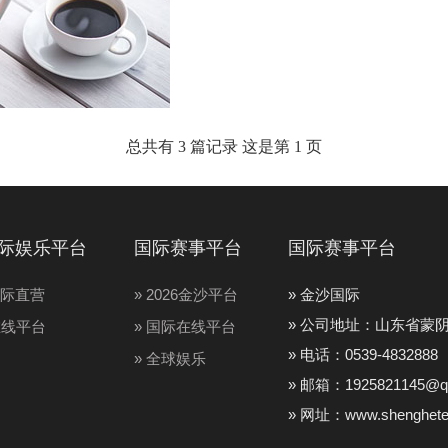
总共有 3 篇记录 这是第 1 页
际娱乐平台
国际赛事平台
国际赛事平台
国际直营
» 2026金沙平台
» 金沙国际
» 公司地址：山东省蒙
A在线平台
» 国际在线平台
» 电话：0539-4832888
» 全球娱乐
» 邮箱：1925821145@q
» 网址：www.shenghete