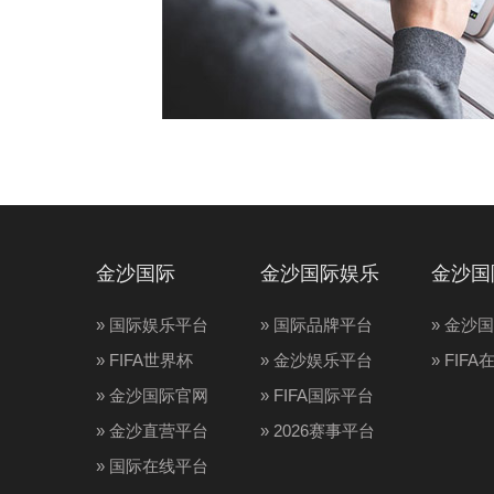
金沙国际
金沙国际娱乐
金沙国
» 国际娱乐平台
» 国际品牌平台
» 金沙
» FIFA世界杯
» 金沙娱乐平台
» FIF
» 金沙国际官网
» FIFA国际平台
» 金沙直营平台
» 2026赛事平台
» 国际在线平台