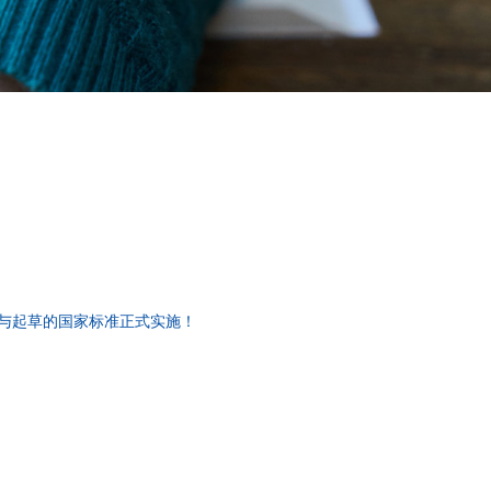
与起草的国家标准正式实施！