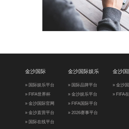
金沙国际
金沙国际娱乐
金沙国
» 国际娱乐平台
» 国际品牌平台
» 金沙
» FIFA世界杯
» 金沙娱乐平台
» FIF
» 金沙国际官网
» FIFA国际平台
» 金沙直营平台
» 2026赛事平台
» 国际在线平台