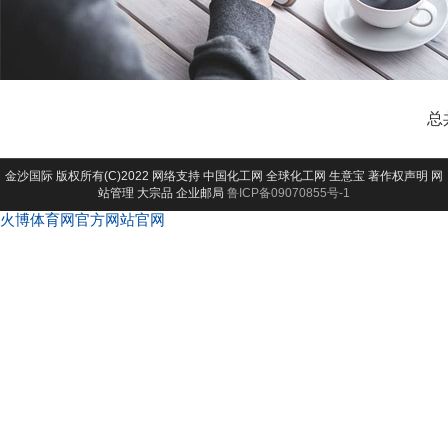
总
金沙国际
版权所有(C)2022 网络支持
中国化工网
全球化工网
生意宝
著作权声明
网
站管理
大宗品
企业邮局
鲁ICP备09070855号-1
火博体育网官方网站官网