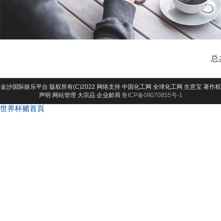
总
金沙国际娱乐平台
版权所有(C)2022 网络支持
中国化工网
全球化工网
生意宝
著作权
声明
网站管理
大宗品
企业邮局
鲁ICP备09070855号-1
世界杯赌首頁