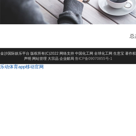
总
金沙国际娱乐平台
版权所有(C)2022 网络支持
中国化工网
全球化工网
生意宝
著作权
声明
网站管理
大宗品
企业邮局
鲁ICP备09070855号-1
乐动体育app移动官网