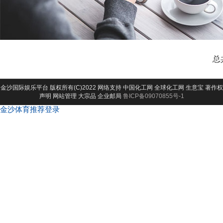
总
金沙国际娱乐平台
版权所有(C)2022 网络支持
中国化工网
全球化工网
生意宝
著作权
声明
网站管理
大宗品
企业邮局
鲁ICP备09070855号-1
金沙体育推荐登录