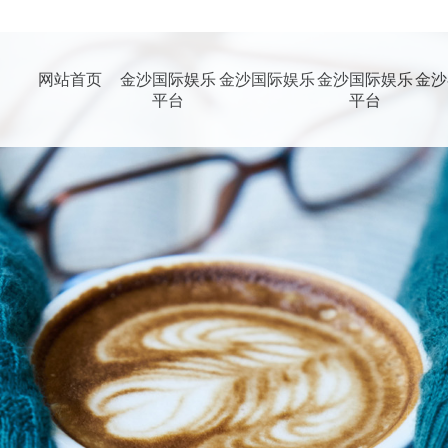
网站首页
金沙国际娱乐
金沙国际娱乐
金沙国际娱乐
金沙
平台
平台