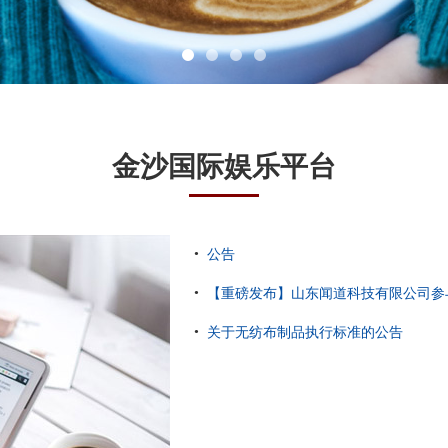
金沙国际娱乐平台
•
公告
•
【重磅发布】山东闻道科技有限公司参
•
关于无纺布制品执行标准的公告