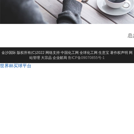
总
金沙国际
版权所有(C)2022 网络支持
中国化工网
全球化工网
生意宝
著作权声明
网
站管理
大宗品
企业邮局
鲁ICP备09070855号-1
世界杯买球平台