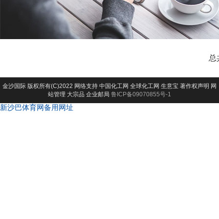
总
金沙国际
版权所有(C)2022 网络支持
中国化工网
全球化工网
生意宝
著作权声明
网
站管理
大宗品
企业邮局
鲁ICP备09070855号-1
新沙巴体育网备用网址